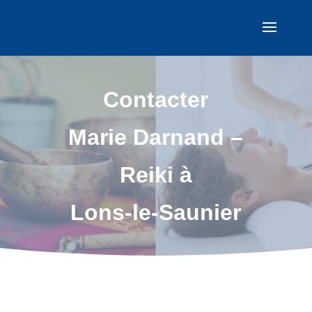
Contacter
Marie Darnand –
Reiki à
Lons-le-Saunier