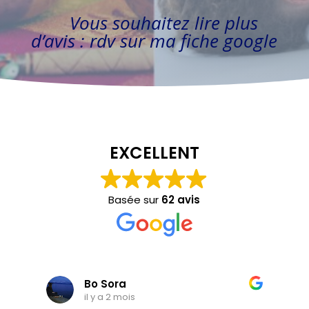
Vous souhaitez lire plus
d’avis : rdv sur ma fiche google
EXCELLENT
Basée sur
62 avis
Bo Sora
il y a 2 mois